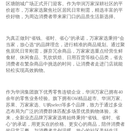
区塘朗城广场正式开门迎客。作为华润万家深耕社区的平
价超市，万家家选聚焦社区居民日常刚需，精选丰富的平
价好物，为周边消费者带来家门口的品质生活新选择。
为真正做到
“省钱、省时、省心”的承诺，万家家选秉持“会
当家，放心选”的品牌理念，进行精准的商品规划。通过聚
焦居民日常刚需，摒弃冗余商品，万家家选重点经营生鲜
食材、休闲食品、乳饮烘焙、日用百货等核心品类，省去
消费者在繁杂商品中挑选的时间，让消费者走进门店就能
轻松实现高效购物。
作为华润集团旗下优秀零售连锁企业，华润万家已拥有
40
余年的零售业务经验。旗下拥有Olé精品超市、华润万家、
苏果、万家家选、U购select等多个品牌，致力于通过多业
态布局为广泛的消费群体匹配多场景优质购物体验。未
来，全新业态品牌万家家选将始终秉持“省钱、省时、省
心”的承诺，用更实在的价格、更安心的商品，陪伴消费者
的日常三餐，与消费者共创温暖、放心的社区美好生活。