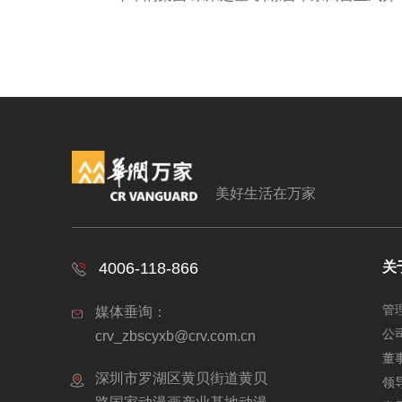
美好生活在万家
4006-118-866
关
管
媒体垂询：
公
crv_zbscyxb@crv.com.cn
董
深圳市罗湖区黄贝街道黄贝
领