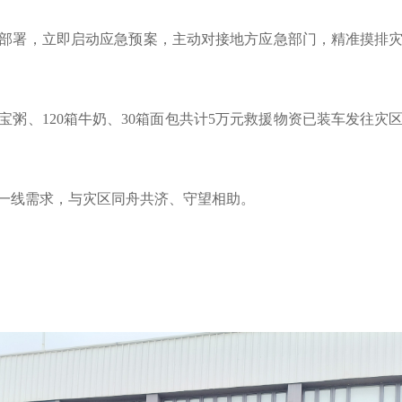
部署，
立即
启动应急预案，主动对接地方应急部门，精准摸排
八宝粥、120箱牛奶、30箱面包共计5万元
救援物资已
装车
发往灾
一线需求，与灾区同舟共济、守望相助。