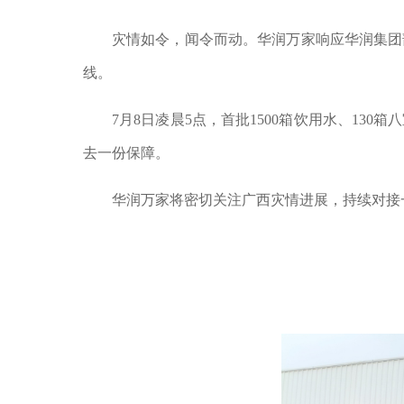
灾情如令，闻令而动。华润万家响应
华润
集团
线。
7月8日凌晨5点，首批1500箱饮用水、130箱
去一份保障。
华润万家将
密切
关注
广西
灾情进展，
持续对接