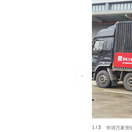
1
/
3
华润万家资