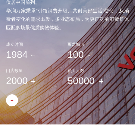
位居中国前列。
华润万家秉承“引领消费升级、共创美好生活”使命，从消
费者变化的需求出发，多业态布局，为更广泛的消费群体
匹配多场景优质购物体验。
成立时间
覆盖城市
1984
100
年
个
门店数量
员工人数
2000
50000
+
+