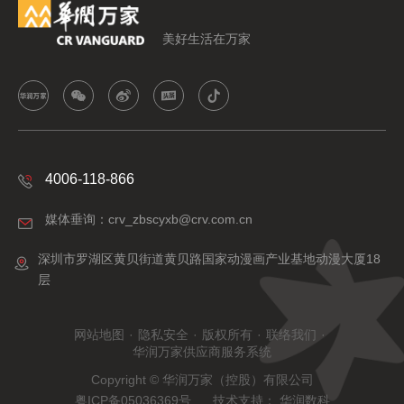
美好生活在万家
4006-118-866
媒体垂询：crv_zbscyxb@crv.com.cn
深圳市罗湖区黄贝街道黄贝路国家动漫画产业基地动漫大厦18
层
网站地图
·
隐私安全
·
版权所有
·
联络我们
·
华润万家供应商服务系统
Copyright © 华润万家（控股）有限公司
粤ICP备05036369号
技术支持：
华润数科