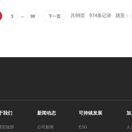
...
共98页
974条记录
跳至：
3
98
下一页
于我们
新闻动态
可持续发展
加
理层致辞
公司新闻
ESG
人