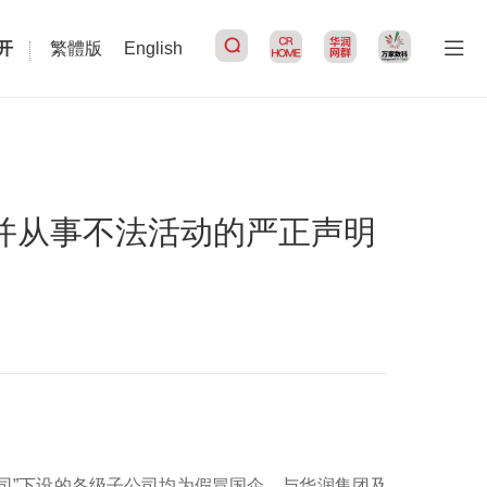
开
繁體版
English
搜索
并从事不法活动的严正声明
公司”下设的各级子公司均为假冒国企，与华润集团及