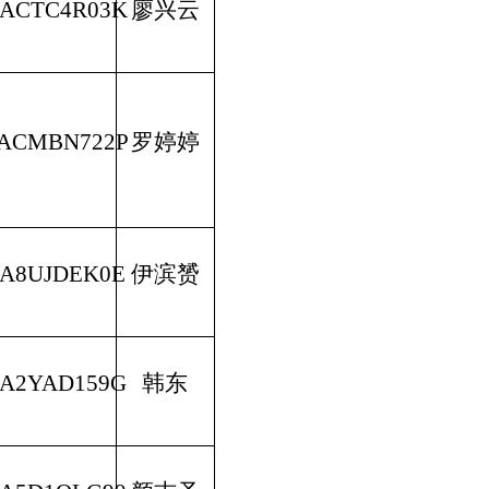
MACTC4R03K
廖兴云
MACMBN722P
罗婷婷
MA8UJDEK0E
伊滨赟
MA2YAD159G
韩东