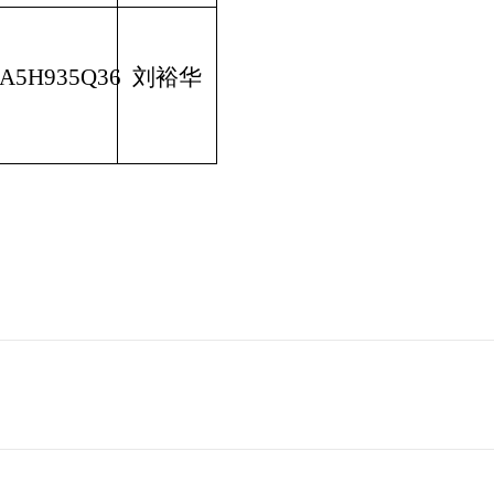
MA5H935Q36
刘裕华