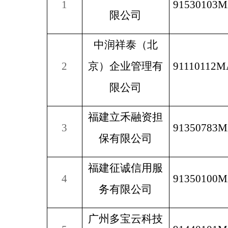
1
91530103
限公司
中润祥泰（北
2
京）企业管理有
91110112
限公司
福建立禾融资担
3
91350783
保有限公司
福建征诚信用服
4
91350100
务有限公司
广州多宝云科技