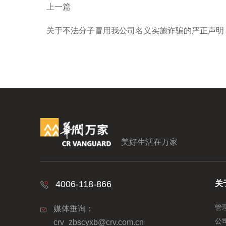
上一篇
关于不法分子冒用我公司名义实施诈骗的严正声明
美好生活在万家
4006-118-866
关
管
媒体垂询：
公
crv_zbscyxb@crv.com.cn