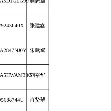
MA5D1QLG99
颜志圣
29243040X
张建鑫
A2847NJ0Y
朱武斌
MA5HWAM38G
刘裕华
95688744U
肖贤翠